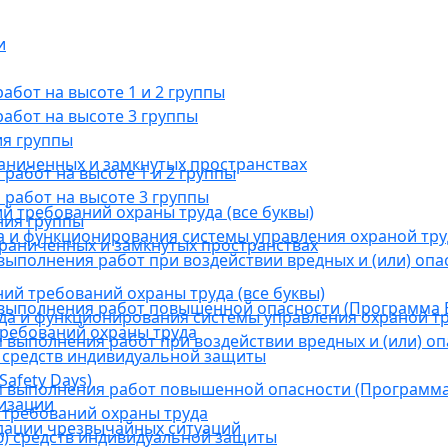
и
бот на высоте 1 и 2 группы
абот на высоте 3 группы
ия группы
раниченных и замкнутых пространствах
абот на высоте 1 и 2 группы
работ на высоте 3 группы
й требований охраны труда (все буквы)
ния группы
 и функционирования системы управления охраной тру
граниченных и замкнутых пространствах
ыполнения работ при воздействии вредных и (или) опа
ний требований охраны труда (все буквы)
выполнения работ повышенной опасности (Программа В
а и функционирования системы управления охраной тр
требований охраны труда
выполнения работ при воздействии вредных и (или) оп
 средств индивидуальной защиты
afety Days)
 выполнения работ повышенной опасности (Программа 
низации
 требований охраны труда
дации чрезвычайных ситуаций
) средств индивидуальной защиты