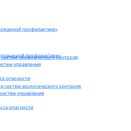
пожарной профилактике»
опожарной профилактике»
 систем экологического контроля
истем управления
са опасности
и систем экологического контроля
систем управления
асса опасности