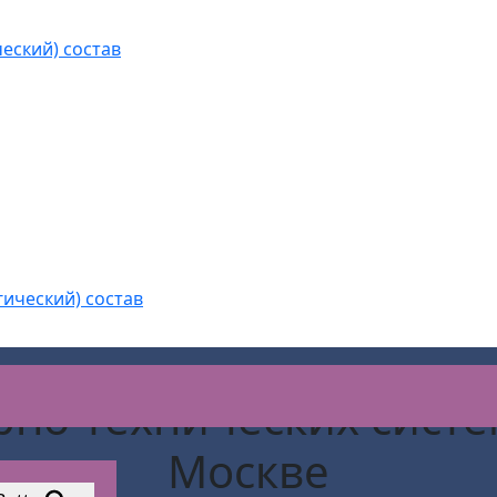
еский) состав
гический) состав
но-технических сист
Москве