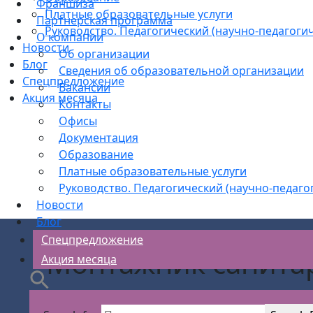
Франшиза
Платные образовательные услуги
Партнерская программа
Руководство. Педагогический (научно-педагогич
О компании
Новости
Об организации
Блог
Сведения об образовательной организации
Спецпредложение
Вакансии
Акция месяца
Контакты
Офисы
Документация
Образование
Платные образовательные услуги
Руководство. Педагогический (научно-педаго
Новости
Блог
Спецпредложение
Монтажник санитар
Акция месяца