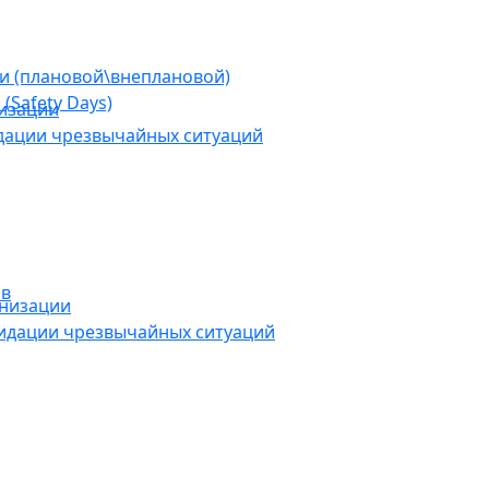
ии (плановой\внеплановой)
(Safety Days)
низации
дации чрезвычайных ситуаций
ов
анизации
видации чрезвычайных ситуаций