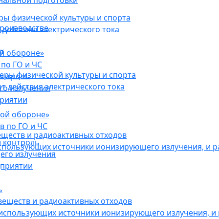
нальной подготовки
ы физической культуры и спорта
роизводстве
действия электрического тока
в
ой обороне»
по ГО и ЧС
ры физической культуры и спорта
онтроль
 действия электрического тока
го излучения
приятии
кой обороне»
в по ГО и ЧС
еществ и радиоактивных отходов
 контроль
использующих источники ионизирующего излучения, и 
его излучения
дприятии
ь
веществ и радиоактивных отходов
 использующих источники ионизирующего излучения, и