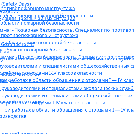
(Safety Days)
противопожарного инструктажа
анизации
а обеспечение пожарной безопасности
видации чрезвычайных ситуаций
 области пожарной безопасности
мма: «Пожарная безопасность. Специалист по противо
 противопожарного инструктажа
за обеспечение пожарной безопасности
 безопасность
в области пожарной безопасности
ятии
амма: «Пожарная безопасность. Специалист по против
уководителями и специалистами экологических служб и
руководителями и специалистами общехозяйственных с
работы с отходами I-IV классов опасности
я безопасность
ри работах в области обращения с отходами I — IV клас
иятии
руководителями и специалистами экологических служб 
 руководителями и специалистами общехозяйственных 
альной подготовки
о работы с отходами I-IV классов опасности
при работах в области обращения с отходами I — IV кл
оизводстве