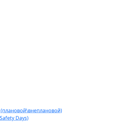
 (плановой\внеплановой)
afety Days)