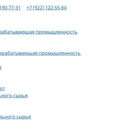
 190-77-31
+7 (922) 122-55-64
рерабатывающая промышленность
ерерабатывающая промышленность
т
от
ьного сырья
льного сырья