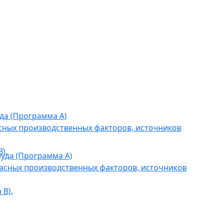
да (Программа А)
сных производственных факторов, источников
).
уда (Программа А)
асных производственных факторов, источников
В).