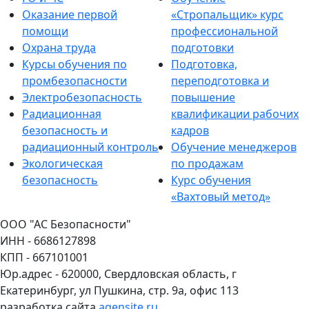
Оказание первой
«Стропальщик» курс
помощи
профессиональной
Охрана труда
подготовки
Курсы обучения по
Подготовка,
промбезопасности
переподготовка и
Электробезопасность
повышение
Радиационная
квалификации рабочих
безопасность и
кадров
радиационный контроль
Обучение менеджеров
Экологическая
по продажам
безопасность
Курс обучения
«Вахтовый метод»
ООО "АС Безопасности"
ИНН - 6686127898
КПП - 667101001
Юр.адрес - 620000, Свердловская область, г
Екатеринбург, ул Пушкина, стр. 9а, офис 113
разработка сайта
agensite.ru