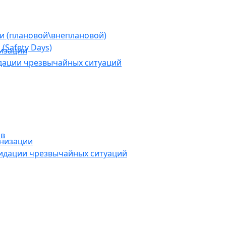
ии (плановой\внеплановой)
(Safety Days)
низации
дации чрезвычайных ситуаций
ов
анизации
видации чрезвычайных ситуаций