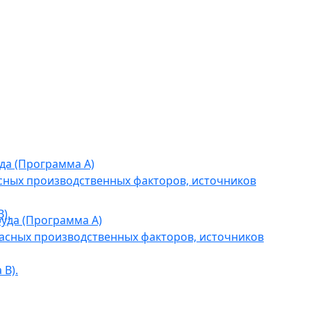
да (Программа А)
сных производственных факторов, источников
).
уда (Программа А)
асных производственных факторов, источников
В).