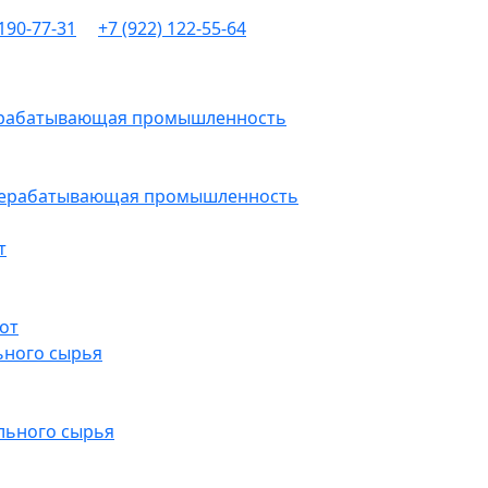
 190-77-31
+7 (922) 122-55-64
рерабатывающая промышленность
ерерабатывающая промышленность
т
от
ьного сырья
льного сырья