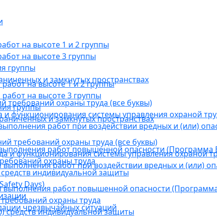
и
бот на высоте 1 и 2 группы
абот на высоте 3 группы
ия группы
раниченных и замкнутых пространствах
абот на высоте 1 и 2 группы
работ на высоте 3 группы
й требований охраны труда (все буквы)
ния группы
 и функционирования системы управления охраной тру
граниченных и замкнутых пространствах
ыполнения работ при воздействии вредных и (или) опа
ний требований охраны труда (все буквы)
выполнения работ повышенной опасности (Программа В
а и функционирования системы управления охраной тр
требований охраны труда
выполнения работ при воздействии вредных и (или) оп
 средств индивидуальной защиты
afety Days)
 выполнения работ повышенной опасности (Программа 
низации
 требований охраны труда
дации чрезвычайных ситуаций
) средств индивидуальной защиты