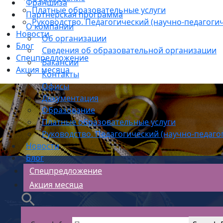
Франшиза
Платные образовательные услуги
Партнерская программа
Руководство. Педагогический (научно-педагогич
О компании
Новости
Об организации
Блог
Сведения об образовательной организации
Спецпредложение
Вакансии
Акция месяца
Контакты
Офисы
Документация
Образование
Платные образовательные услуги
Руководство. Педагогический (научно-педаго
Новости
Блог
Спецпредложение
Акция месяца