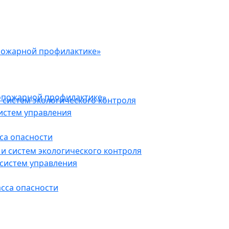
пожарной профилактике»
опожарной профилактике»
 систем экологического контроля
истем управления
са опасности
и систем экологического контроля
систем управления
асса опасности