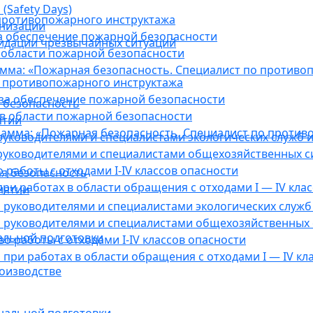
(Safety Days)
противопожарного инструктажа
анизации
а обеспечение пожарной безопасности
видации чрезвычайных ситуаций
 области пожарной безопасности
мма: «Пожарная безопасность. Специалист по противо
 противопожарного инструктажа
за обеспечение пожарной безопасности
 безопасность
в области пожарной безопасности
ятии
амма: «Пожарная безопасность. Специалист по против
уководителями и специалистами экологических служб и
руководителями и специалистами общехозяйственных с
работы с отходами I-IV классов опасности
я безопасность
ри работах в области обращения с отходами I — IV клас
иятии
руководителями и специалистами экологических служб 
 руководителями и специалистами общехозяйственных 
альной подготовки
о работы с отходами I-IV классов опасности
при работах в области обращения с отходами I — IV кл
оизводстве