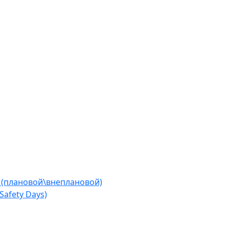
 (плановой\внеплановой)
afety Days)