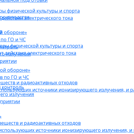
нальной подготовки
ы физической культуры и спорта
роизводстве
действия электрического тока
в
ой обороне»
по ГО и ЧС
ры физической культуры и спорта
онтроль
 действия электрического тока
го излучения
приятии
кой обороне»
в по ГО и ЧС
еществ и радиоактивных отходов
 контроль
использующих источники ионизирующего излучения, и 
его излучения
дприятии
ь
веществ и радиоактивных отходов
 использующих источники ионизирующего излучения, и