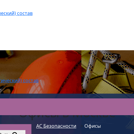
еский) состав
гический) состав
Офисы в Москве
АС Безопасности
>
Офисы