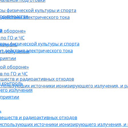
нальной подготовки
ы физической культуры и спорта
роизводстве
действия электрического тока
в
ой обороне»
по ГО и ЧС
ры физической культуры и спорта
онтроль
 действия электрического тока
го излучения
приятии
кой обороне»
в по ГО и ЧС
еществ и радиоактивных отходов
 контроль
использующих источники ионизирующего излучения, и 
его излучения
дприятии
ь
веществ и радиоактивных отходов
 использующих источники ионизирующего излучения, и