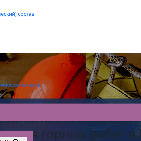
еский) состав
гический) состав
зопасность в области
чения горных работ
в