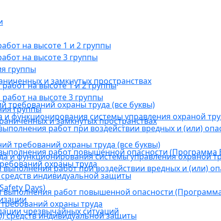
и
бот на высоте 1 и 2 группы
абот на высоте 3 группы
ия группы
раниченных и замкнутых пространствах
абот на высоте 1 и 2 группы
работ на высоте 3 группы
й требований охраны труда (все буквы)
ния группы
 и функционирования системы управления охраной тру
граниченных и замкнутых пространствах
ыполнения работ при воздействии вредных и (или) опа
ний требований охраны труда (все буквы)
выполнения работ повышенной опасности (Программа В
а и функционирования системы управления охраной тр
требований охраны труда
выполнения работ при воздействии вредных и (или) оп
 средств индивидуальной защиты
afety Days)
 выполнения работ повышенной опасности (Программа 
низации
 требований охраны труда
дации чрезвычайных ситуаций
) средств индивидуальной защиты