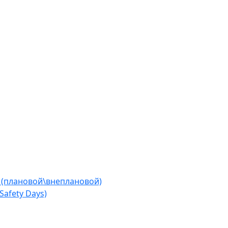
 (плановой\внеплановой)
afety Days)