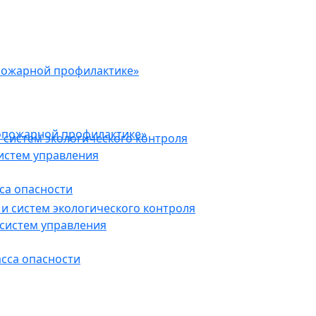
пожарной профилактике»
опожарной профилактике»
 систем экологического контроля
истем управления
са опасности
и систем экологического контроля
систем управления
асса опасности