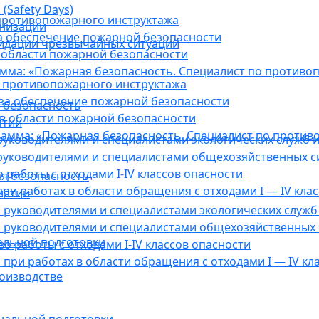
(Safety Days)
противопожарного инструктажа
анизации
а обеспечение пожарной безопасности
видации чрезвычайных ситуаций
 области пожарной безопасности
мма: «Пожарная безопасность. Специалист по противо
 противопожарного инструктажа
за обеспечение пожарной безопасности
 безопасность
в области пожарной безопасности
ятии
амма: «Пожарная безопасность. Специалист по против
уководителями и специалистами экологических служб и
руководителями и специалистами общехозяйственных с
работы с отходами I-IV классов опасности
я безопасность
ри работах в области обращения с отходами I — IV клас
иятии
руководителями и специалистами экологических служб 
 руководителями и специалистами общехозяйственных 
альной подготовки
о работы с отходами I-IV классов опасности
при работах в области обращения с отходами I — IV кл
оизводстве