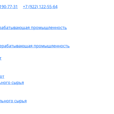
 190-77-31
+7 (922) 122-55-64
рерабатывающая промышленность
ерерабатывающая промышленность
т
от
ьного сырья
льного сырья