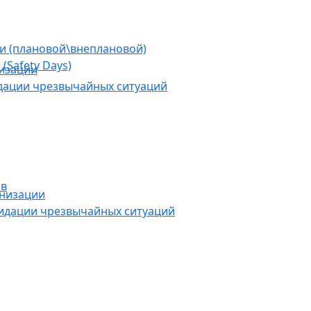
ии (плановой\внеплановой)
(Safety Days)
низации
дации чрезвычайных ситуаций
ов
анизации
видации чрезвычайных ситуаций