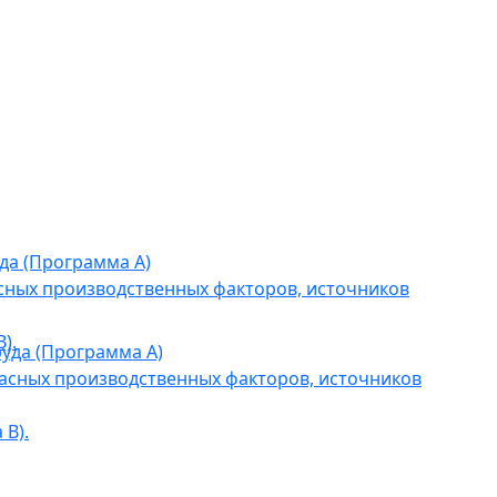
да (Программа А)
сных производственных факторов, источников
).
уда (Программа А)
асных производственных факторов, источников
В).