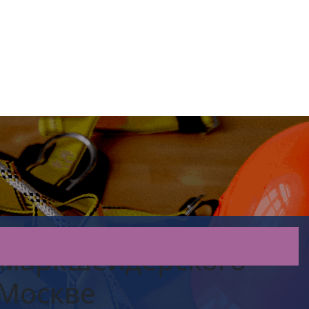
 маркшейдерского
 Москве