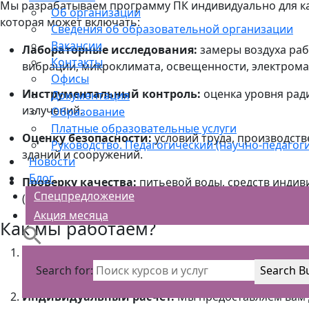
Мы разрабатываем программу ПК индивидуально для к
Об организации
которая может включать:
Сведения об образовательной организации
Вакансии
Лабораторные исследования:
замеры воздуха раб
Контакты
вибрации, микроклимата, освещенности, электрома
Офисы
Инструментальный контроль:
оценка уровня рад
Документация
излучений.
Образование
Платные образовательные услуги
Оценку безопасности:
условий труда, производств
Руководство. Педагогический (научно-педагоги
зданий и сооружений.
Новости
Блог
Проверку качества:
питьевой воды, средств инди
Спецпредложение
(СИЗ).
Акция месяца
Как мы работаем?
Заявка и анализ.
Вы оставляете заявку. Наш экспе
анализирует ваш объект и задачи.
Search for:
Search B
Индивидуальный расчет.
Мы предоставляем вам