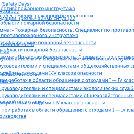
(Safety Days)
противопожарного инструктажа
анизации
а обеспечение пожарной безопасности
видации чрезвычайных ситуаций
 области пожарной безопасности
мма: «Пожарная безопасность. Специалист по противо
 противопожарного инструктажа
за обеспечение пожарной безопасности
 безопасность
в области пожарной безопасности
ятии
амма: «Пожарная безопасность. Специалист по против
уководителями и специалистами экологических служб и
руководителями и специалистами общехозяйственных с
работы с отходами I-IV классов опасности
я безопасность
ри работах в области обращения с отходами I — IV клас
иятии
руководителями и специалистами экологических служб 
 руководителями и специалистами общехозяйственных 
альной подготовки
о работы с отходами I-IV классов опасности
при работах в области обращения с отходами I — IV кл
оизводстве