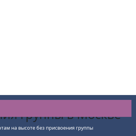
ния группы
в Москве
там на высоте без присвоения группы