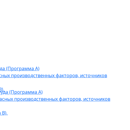
да (Программа А)
сных производственных факторов, источников
).
уда (Программа А)
асных производственных факторов, источников
В).