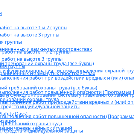
и
бот на высоте 1 и 2 группы
абот на высоте 3 группы
ия группы
раниченных и замкнутых пространствах
абот на высоте 1 и 2 группы
работ на высоте 3 группы
й требований охраны труда (все буквы)
ния группы
 и функционирования системы управления охраной тру
граниченных и замкнутых пространствах
ыполнения работ при воздействии вредных и (или) опа
ний требований охраны труда (все буквы)
выполнения работ повышенной опасности (Программа В
а и функционирования системы управления охраной тр
требований охраны труда
выполнения работ при воздействии вредных и (или) оп
 средств индивидуальной защиты
afety Days)
 выполнения работ повышенной опасности (Программа 
низации
 требований охраны труда
дации чрезвычайных ситуаций
) средств индивидуальной защиты