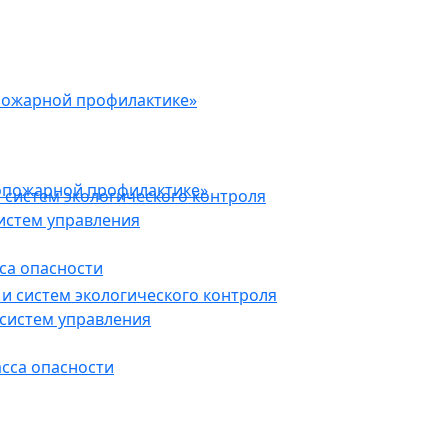
пожарной профилактике»
опожарной профилактике»
 систем экологического контроля
истем управления
са опасности
и систем экологического контроля
систем управления
асса опасности