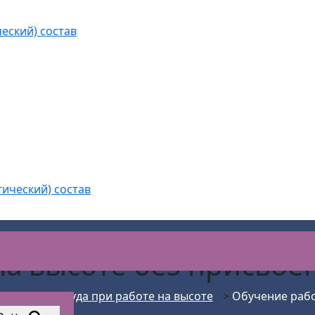
еский) состав
гический) состав
на высоте без присвое
>
Охрана труда при работе на высоте
>
Обучение рабо