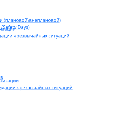
ии (плановой\внеплановой)
(Safety Days)
низации
дации чрезвычайных ситуаций
ов
анизации
видации чрезвычайных ситуаций