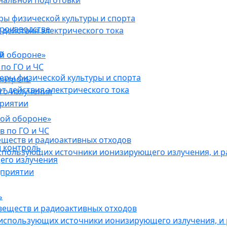
нальной подготовки
ы физической культуры и спорта
роизводстве
действия электрического тока
в
ой обороне»
по ГО и ЧС
ры физической культуры и спорта
онтроль
 действия электрического тока
го излучения
приятии
кой обороне»
в по ГО и ЧС
еществ и радиоактивных отходов
 контроль
использующих источники ионизирующего излучения, и 
его излучения
дприятии
ь
веществ и радиоактивных отходов
 использующих источники ионизирующего излучения, и