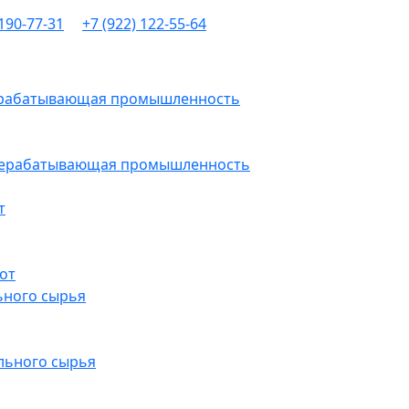
 190-77-31
+7 (922) 122-55-64
рерабатывающая промышленность
ерерабатывающая промышленность
т
от
ьного сырья
льного сырья