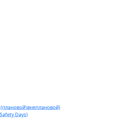
 (плановой\внеплановой)
afety Days)