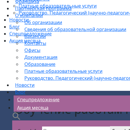
Франшиза
Платные образовательные услуги
Партнерская программа
Руководство. Педагогический (научно-педагогич
О компании
Новости
Об организации
Блог
Сведения об образовательной организации
Спецпредложение
Вакансии
Акция месяца
Контакты
Офисы
Документация
Образование
Платные образовательные услуги
Руководство. Педагогический (научно-педаго
Новости
Блог
Спецпредложение
Обучение работам 
Акция месяца
АС Безопасности
>
Охрана труда