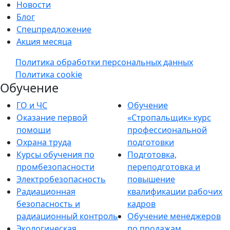
Новости
Блог
Спецпредложение
Акция месяца
Политика обработки персональных данных
Политика cookie
Обучение
ГО и ЧС
Обучение
Оказание первой
«Стропальщик» курс
помощи
профессиональной
Охрана труда
подготовки
Курсы обучения по
Подготовка,
промбезопасности
переподготовка и
Электробезопасность
повышение
Радиационная
квалификации рабочих
безопасность и
кадров
радиационный контроль
Обучение менеджеров
Экологическая
по продажам