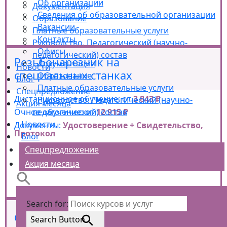
Об организации
Документация
Сведения об образовательной организации
Образование
Вакансии
Платные образовательные услуги
Контакты
Руководство. Педагогический (научно-
Офисы
педагогический) состав
Резьбонарезчик на
Документация
Новости
специальных станках
Образование
Блог
Платные образовательные услуги
Спецпредложение
Дистанционное обучение: от
3 843 ₽
Руководство. Педагогический (научно-
Акция месяца
Очное обучение: от
12 915 ₽
педагогический) состав
Новости
Документы:
Удостоверение + Свидетельство,
Протокол
Блог
Спецпредложение
Акция месяца
Search for:
Станочник широкого профиля
Search Button