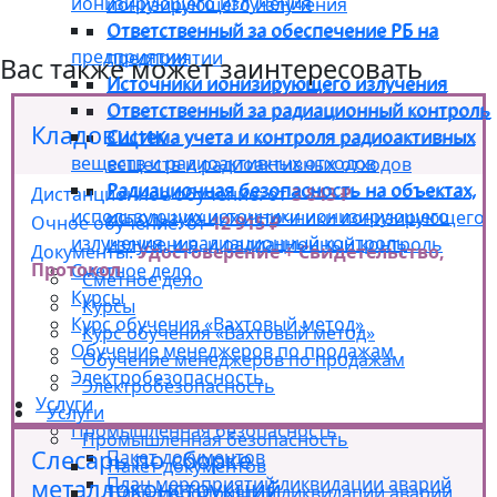
ионизирующего излучения
ионизирующего излучения
Ответственный за обеспечение РБ на
Ответственный за обеспечение РБ на
предприятии
предприятии
Вас также может заинтересовать
Источники ионизирующего излучения
Источники ионизирующего излучения
Ответственный за радиационный контроль
Ответственный за радиационный контроль
Кладовщик
Система учета и контроля радиоактивных
Система учета и контроля радиоактивных
веществ и радиоактивных отходов
веществ и радиоактивных отходов
Радиационная безопасность на объектах,
Радиационная безопасность на объектах,
Дистанционное обучение: от
3 843 ₽
использующих источники ионизирующего
использующих источники ионизирующего
Очное обучение: от
12 915 ₽
излучения, и радиационный контроль
излучения, и радиационный контроль
Документы:
Удостоверение + Свидетельство,
Протокол
Сметное дело
Сметное дело
Курсы
Курсы
Курс обучения «Вахтовый метод»
Курс обучения «Вахтовый метод»
Обучение менеджеров по продажам
Обучение менеджеров по продажам
Электробезопасность
Электробезопасность
Услуги
Услуги
Промышленная безопасность
Промышленная безопасность
Слесарь по сборке
Пакет документов
Пакет документов
План мероприятий ликвидации аварий
металлоконструкций
План мероприятий ликвидации аварий