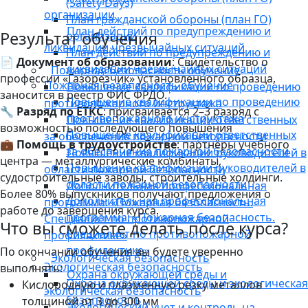
(Safety Days)
организации
План гражданской обороны (план ГО)
План действий по предупреждению и
Результат обучения
организации
ликвидации чрезвычайных ситуаций
План действий по предупреждению и
📄
Документ об образовании
: Свидетельство о
ликвидации чрезвычайных ситуаций
Пожарная безопасность обучение
профессии «Газорезчик» установленного образца,
Пожарная безопасность обучение
Повышение квалификации по проведению
заносится в реестр ФИС ФРДО.
Повышение квалификации по проведению
противопожарного инструктажа
🔧
Разряд по ЕТКС
: присваивается 2–3 разряд с
противопожарного инструктажа
Повышение квалификации ответственных
возможностью последующего повышения
Повышение квалификации ответственных
за обеспечение пожарной безопасности
💼
Помощь в трудоустройстве
: партнёры учебного
за обеспечение пожарной безопасности
Повышение квалификации руководителей в
центра — металлургические комбинаты,
Повышение квалификации руководителей в
области пожарной безопасности
судостроительные заводы, строительные холдинги.
области пожарной безопасности
Дополнительная профессиональная
Более 80% выпускников получают предложения о
Дополнительная профессиональная
программа: «Пожарная безопасность.
работе до завершения курса.
программа: «Пожарная безопасность.
Специалист по противопожарной
Что вы сможете делать после курса?
Специалист по противопожарной
профилактике»
профилактике»
По окончании обучения вы будете уверенно
Экологическая безопасность
Экологическая безопасность
выполнять:
Охрана окружающей среды и
Охрана окружающей среды и экологическая
Кислородную и плазменную резку металлов
экологическая безопасность
безопасность
толщиной от 3 до 300 мм
Экологический учет и контроль на