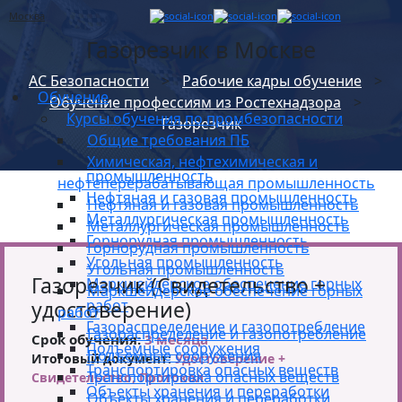
Москва
Газорезчик
в Москве
Обучение
АС Безопасности
>
Рабочие кадры обучение
>
Курсы обучения по промбезопасности
Обучение
Обучение профессиям из Ростехнадзора
>
Общие требования ПБ
Курсы обучения по промбезопасности
Газорезчик
Химическая, нефтехимическая и
Общие требования ПБ
нефтеперерабатывающая
Химическая, нефтехимическая и
промышленность
нефтеперерабатывающая промышленность
Нефтяная и газовая промышленность
Нефтяная и газовая промышленность
Металлургическая промышленность
Металлургическая промышленность
Горнорудная промышленность
Горнорудная промышленность
Угольная промышленность
Угольная промышленность
Газорезчик (Свидетельство +
Маркшейдерское обеспечение горных
Маркшейдерское обеспечение горных
удостоверение)
работ
работ
Газораспределение и газопотребление
Газораспределение и газопотребление
Срок обучения:
3 месяца
Подъемные сооружения
Подъемные сооружения
Итоговый документ:
Удостоверение +
Транспортировка опасных веществ
Транспортировка опасных веществ
Свидетельство, Протокол
Объекты хранения и переработки
Объекты хранения и переработки