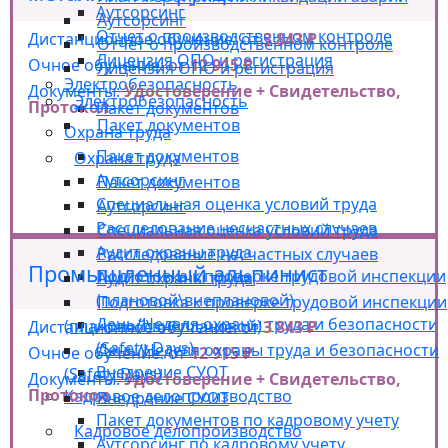
Аутсорсинг
Аутсорсинг
Отчет о производственном контроле
Дистанционное обучение: от
3 843 ₽
Отчет о производственном контроле
Лицензия ОПО и регистрация
Очное обучение: от
12 915 ₽
Лицензия ОПО и регистрация
Электробезопасность
Документы:
Удостоверение + Свидетельство,
Электробезопасность
Протокол
Пакет документов
Пакет документов
Охрана труда
Пакет документов
Охрана труда
Аутсорсинг
Пакет документов
Специальная оценка условий труда
Аутсорсинг
Расследование несчастных случаев
Специальная оценка условий труда
Аудит охраны труда
Расследование несчастных случаев
Промышленный альпинист
Подготовка к проверке трудовой инспекции
Аудит охраны труда
(плановой\внеплановой)
Подготовка к проверке трудовой инспекции
День/Неделя охраны труда и безопасности
(плановой\внеплановой)
Дистанционное обучение: от
3 843 ₽
(Safety Days)
День/Неделя охраны труда и безопасности
Очное обучение: от
12 915 ₽
Внедрение СУОТ
(Safety Days)
Документы:
Удостоверение + Свидетельство,
Протокол
Кадровое делопроизводство
Внедрение СУОТ
Пакет документов по кадровому учету
Кадровое делопроизводство
Аутсорсинг по кадровому учету