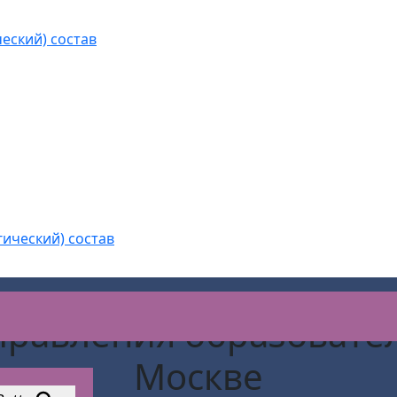
еский) состав
гический) состав
управления образовате
Москве