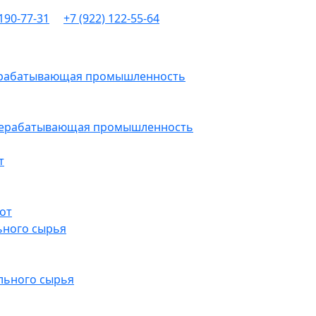
 190-77-31
+7 (922) 122-55-64
рерабатывающая промышленность
ерерабатывающая промышленность
т
от
ьного сырья
льного сырья