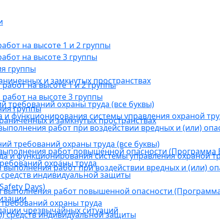
и
бот на высоте 1 и 2 группы
абот на высоте 3 группы
ия группы
раниченных и замкнутых пространствах
абот на высоте 1 и 2 группы
работ на высоте 3 группы
й требований охраны труда (все буквы)
ния группы
 и функционирования системы управления охраной тру
граниченных и замкнутых пространствах
ыполнения работ при воздействии вредных и (или) опа
ний требований охраны труда (все буквы)
выполнения работ повышенной опасности (Программа В
а и функционирования системы управления охраной тр
требований охраны труда
выполнения работ при воздействии вредных и (или) оп
 средств индивидуальной защиты
afety Days)
 выполнения работ повышенной опасности (Программа 
низации
 требований охраны труда
дации чрезвычайных ситуаций
) средств индивидуальной защиты