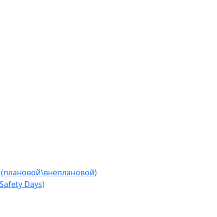
 (плановой\внеплановой)
afety Days)