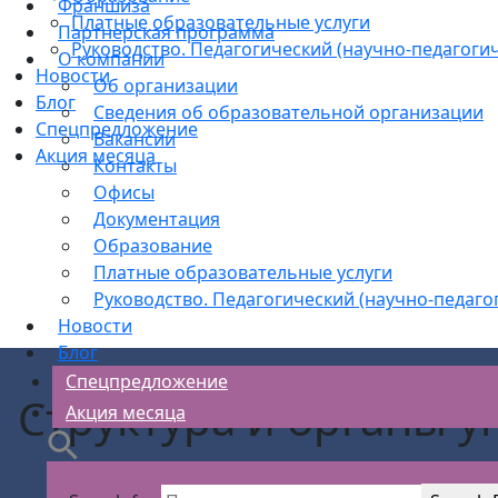
Франшиза
Платные образовательные услуги
Партнерская программа
Руководство. Педагогический (научно-педагогич
О компании
Новости
Об организации
Блог
Сведения об образовательной организации
Спецпредложение
Вакансии
Акция месяца
Контакты
Офисы
Документация
Образование
Платные образовательные услуги
Руководство. Педагогический (научно-педаго
Новости
Блог
Спецпредложение
Структура и органы 
Акция месяца