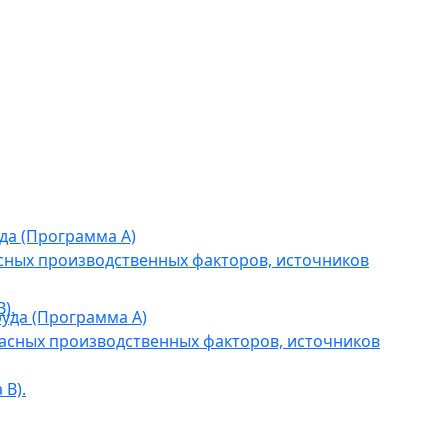
да (Программа А)
сных производственных факторов, источников
).
уда (Программа А)
асных производственных факторов, источников
В).