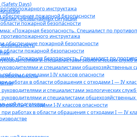
(Safety Days)
противопожарного инструктажа
анизации
а обеспечение пожарной безопасности
видации чрезвычайных ситуаций
 области пожарной безопасности
мма: «Пожарная безопасность. Специалист по противо
 противопожарного инструктажа
за обеспечение пожарной безопасности
 безопасность
в области пожарной безопасности
ятии
амма: «Пожарная безопасность. Специалист по против
уководителями и специалистами экологических служб и
руководителями и специалистами общехозяйственных с
работы с отходами I-IV классов опасности
я безопасность
ри работах в области обращения с отходами I — IV клас
иятии
руководителями и специалистами экологических служб 
 руководителями и специалистами общехозяйственных 
альной подготовки
о работы с отходами I-IV классов опасности
при работах в области обращения с отходами I — IV кл
оизводстве