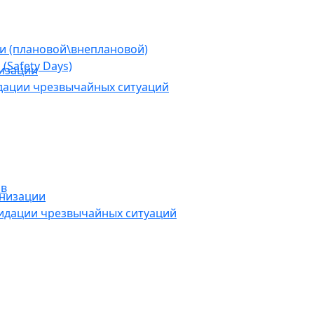
ии (плановой\внеплановой)
(Safety Days)
низации
дации чрезвычайных ситуаций
ов
анизации
видации чрезвычайных ситуаций