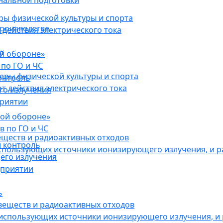
нальной подготовки
ы физической культуры и спорта
роизводстве
действия электрического тока
в
ой обороне»
по ГО и ЧС
ры физической культуры и спорта
онтроль
 действия электрического тока
го излучения
приятии
кой обороне»
в по ГО и ЧС
еществ и радиоактивных отходов
 контроль
использующих источники ионизирующего излучения, и 
его излучения
дприятии
ь
веществ и радиоактивных отходов
 использующих источники ионизирующего излучения, и