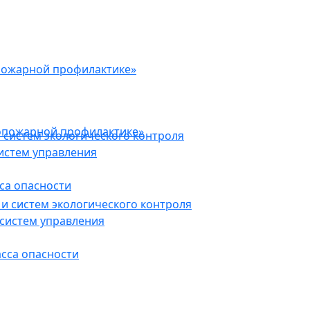
пожарной профилактике»
опожарной профилактике»
 систем экологического контроля
истем управления
са опасности
и систем экологического контроля
систем управления
асса опасности