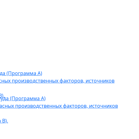
да (Программа А)
сных производственных факторов, источников
).
уда (Программа А)
асных производственных факторов, источников
В).