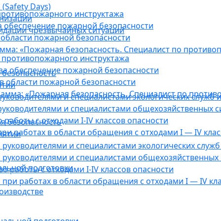
(Safety Days)
противопожарного инструктажа
анизации
а обеспечение пожарной безопасности
видации чрезвычайных ситуаций
 области пожарной безопасности
мма: «Пожарная безопасность. Специалист по противо
 противопожарного инструктажа
за обеспечение пожарной безопасности
 безопасность
в области пожарной безопасности
ятии
амма: «Пожарная безопасность. Специалист по против
уководителями и специалистами экологических служб и
руководителями и специалистами общехозяйственных с
работы с отходами I-IV классов опасности
я безопасность
ри работах в области обращения с отходами I — IV клас
иятии
руководителями и специалистами экологических служб 
 руководителями и специалистами общехозяйственных 
альной подготовки
о работы с отходами I-IV классов опасности
при работах в области обращения с отходами I — IV кл
оизводстве