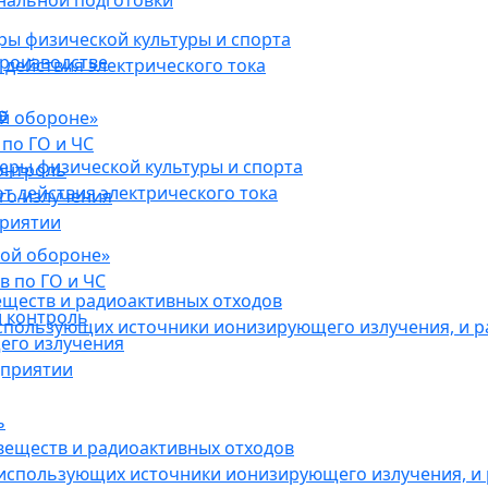
нальной подготовки
ы физической культуры и спорта
роизводстве
действия электрического тока
в
ой обороне»
по ГО и ЧС
ры физической культуры и спорта
онтроль
 действия электрического тока
го излучения
приятии
кой обороне»
в по ГО и ЧС
еществ и радиоактивных отходов
 контроль
использующих источники ионизирующего излучения, и 
его излучения
дприятии
ь
веществ и радиоактивных отходов
 использующих источники ионизирующего излучения, и