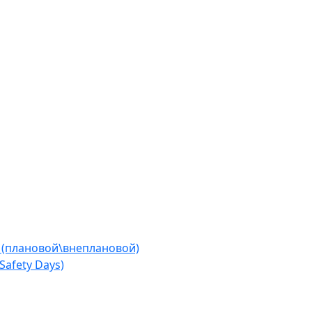
 (плановой\внеплановой)
afety Days)