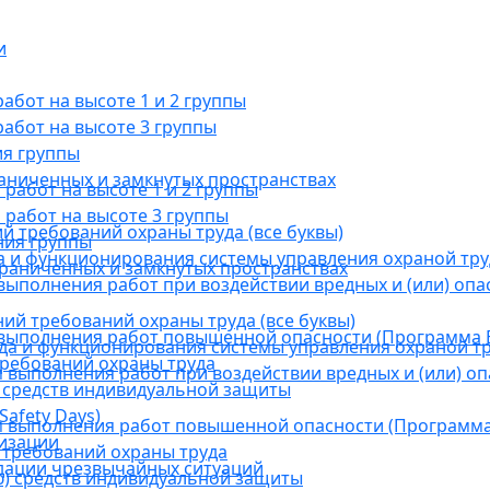
и
бот на высоте 1 и 2 группы
абот на высоте 3 группы
ия группы
раниченных и замкнутых пространствах
абот на высоте 1 и 2 группы
работ на высоте 3 группы
й требований охраны труда (все буквы)
ния группы
 и функционирования системы управления охраной тру
граниченных и замкнутых пространствах
ыполнения работ при воздействии вредных и (или) опа
ний требований охраны труда (все буквы)
выполнения работ повышенной опасности (Программа В
а и функционирования системы управления охраной тр
требований охраны труда
выполнения работ при воздействии вредных и (или) оп
 средств индивидуальной защиты
afety Days)
 выполнения работ повышенной опасности (Программа 
низации
 требований охраны труда
дации чрезвычайных ситуаций
) средств индивидуальной защиты