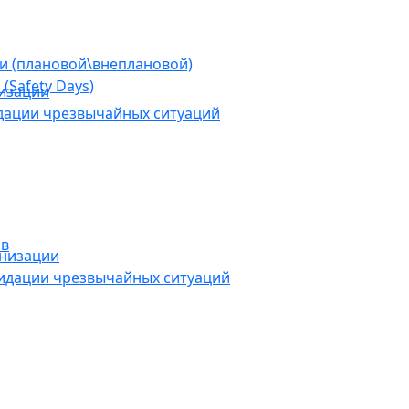
ии (плановой\внеплановой)
(Safety Days)
низации
дации чрезвычайных ситуаций
ов
анизации
видации чрезвычайных ситуаций