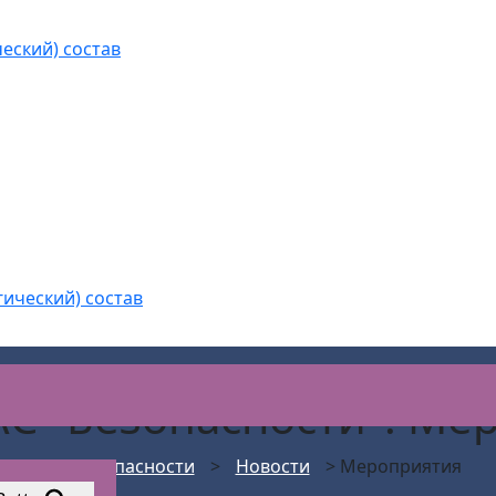
еский) состав
гический) состав
АС "Безопасности": Ме
АС Безопасности
>
Новости
>
Мероприятия