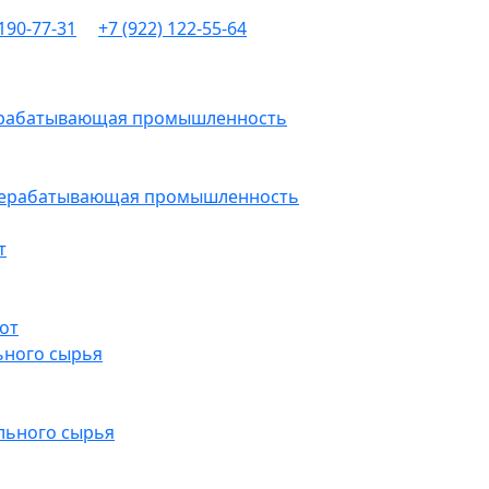
 190-77-31
+7 (922) 122-55-64
рерабатывающая промышленность
ерерабатывающая промышленность
т
от
ьного сырья
льного сырья