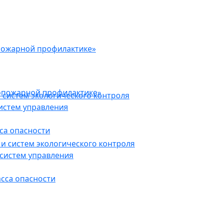
пожарной профилактике»
опожарной профилактике»
 систем экологического контроля
истем управления
са опасности
и систем экологического контроля
систем управления
асса опасности